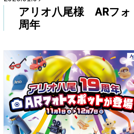
アリオ八尾様 ARフォ
周年